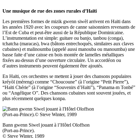
Une musique de rue des zones rurales d’Haïti
Les premières formes de mizik gwenn siwèl arrivent en Haïti dans
les années 1920 avec les coupeurs de canne saisonniers revenants de
l’Est de Cuba et peut-être aussi de la République Dominicaine.
L’instrumentation est simple: guitare ou banjo, tanbou (conga),
tchatcha (maracas), bwa (bâtons entrechoqués, similaires aux claves
cubaines) et malinoumba (appelé aussi manouba ou manoumba) une
basse faite d’une caisse en bois montée de lamelles métalliques
fixées au-dessus d’une ouverture circulaire. Un accordéon ou
d’autres instruments peuvent également être ajoutés.
En Haïti, ces orchestres se mettent à jouer des chansons populaires
kréyòl (méreng) comme “Choucoune” (à l’origine “Petit Pierre”),
“Haïti Chérie” (à l’origine “Souvenirs d’Haïti”), “Panama-m Tonbé”
ou “Angélique O”. Des chansons cubaines sont souvent jouées, et
plus récemment quelques konpa.
Bann gwenn Siwel jouant à l’Hôtel Oloffson
(Port-au-Prince).
© Steve Winter, 1989