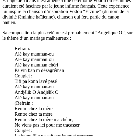
A l’âge de 14 ans il est amené à une cérémonie Vodou où les initiés
auraient été fascinés par le jeune infirme français. Cette expérience
lui inspire la chanson d’inspiration Vodou “Erzulie” (du nom de la
divinité féminine haïtienne), chanson qui fera partie du canon
haïtien.
Sa composition la plus célèbre est probablement “Angelique O”, sur
le thème d’un mariage malheureux :
Refrain:
Alé kay manman-ou
Alé kay manman-ou
Alé kay manman chéri
Pa vin ban m dézagréman
Couplet :
Tifi pa konn lavé pasé
Alé kay manman-ou
Andjélik O Andjélik O
Alé kay manman-ou
(Refrain :
Rentre chez ta mère
Rentre chez ta mère
Rentre chez ta mère ma chérie,
Ne viens pas ici pour me tracasser
Couplet :
La jeune fille ne sait pas laver et repasser