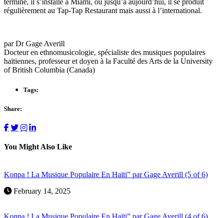
terminé, il s’installe à Miami, où jusqu’à aujourd’hui, il se produit
régulièrement au Tap-Tap Restaurant mais aussi à l’international.
par Dr Gage Averill
Docteur en ethnomusicologie, spécialiste des musiques populaires
haïtiennes, professeur et doyen à la Faculté des Arts de la University
of British Columbia (Canada)
Tags:
Share:
You Might Also Like
Konpa ! La Musique Populaire En Haïti” par Gage Averill (5 of 6)
February 14, 2025
Konpa ! La Musique Populaire En Haïti” par Gage Averill (4 of 6)