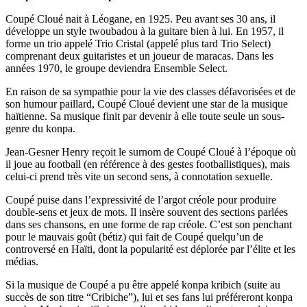
Coupé Cloué nait à Léogane, en 1925. Peu avant ses 30 ans, il
développe un style twoubadou à la guitare bien à lui. En 1957, il
forme un trio appelé Trio Cristal (appelé plus tard Trio Select)
comprenant deux guitaristes et un joueur de maracas. Dans les
années 1970, le groupe deviendra Ensemble Select.
En raison de sa sympathie pour la vie des classes défavorisées et de
son humour paillard, Coupé Cloué devient une star de la musique
haïtienne. Sa musique finit par devenir à elle toute seule un sous-
genre du konpa.
Jean-Gesner Henry reçoit le surnom de Coupé Cloué à l’époque où
il joue au football (en référence à des gestes footballistiques), mais
celui-ci prend très vite un second sens, à connotation sexuelle.
Coupé puise dans l’expressivité de l’argot créole pour produire
double-sens et jeux de mots. Il insère souvent des sections parlées
dans ses chansons, en une forme de rap créole. C’est son penchant
pour le mauvais goût (bétiz) qui fait de Coupé quelqu’un de
controversé en Haïti, dont la popularité est déplorée par l’élite et les
médias.
Si la musique de Coupé a pu être appelé konpa kribich (suite au
succès de son titre “Cribiche”), lui et ses fans lui préféreront konpa