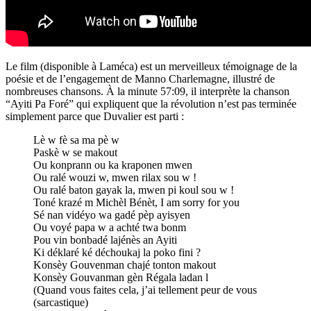
Le film (disponible à Laméca) est un merveilleux témoignage de la
poésie et de l’engagement de Manno Charlemagne, illustré de
nombreuses chansons. À la minute 57:09, il interprète la chanson
“Ayiti Pa Foré” qui expliquent que la révolution n’est pas terminée
simplement parce que Duvalier est parti :
Lè w fè sa ma pè w
Paskè w se makout
Ou konprann ou ka kraponen mwen
Ou ralé wouzi w, mwen rilax sou w !
Ou ralé baton gayak la, mwen pi koul sou w !
Toné krazé m Michèl Bénèt, I am sorry for you
Sé nan vidéyo wa gadé pèp ayisyen
Ou voyé papa w a achté twa bonm
Pou vin bonbadé lajénès an Ayiti
Ki déklaré ké déchoukaj la poko fini ?
Konsèy Gouvenman chajé tonton makout
Konsèy Gouvanman gèn Régala ladan l
(Quand vous faites cela, j’ai tellement peur de vous
(sarcastique)