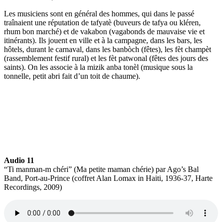
Les musiciens sont en général des hommes, qui dans le passé
traînaient une réputation de tafyatè (buveurs de tafya ou kléren,
rhum bon marché) et de vakabon (vagabonds de mauvaise vie et
itinérants). Ils jouent en ville et à la campagne, dans les bars, les
hôtels, durant le carnaval, dans les banbòch (fêtes), les fèt champèt
(rassemblement festif rural) et les fèt patwonal (fêtes des jours des
saints). On les associe à la mizik anba tonèl (musique sous la
tonnelle, petit abri fait d’un toit de chaume).
Audio 11
“Ti manman-m chéri” (Ma petite maman chérie) par Ago’s Bal
Band, Port-au-Prince (coffret Alan Lomax in Haiti, 1936-37, Harte
Recordings, 2009)