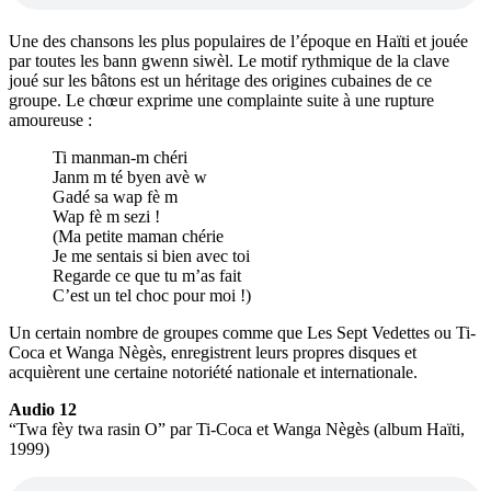
Une des chansons les plus populaires de l’époque en Haïti et jouée
par toutes les bann gwenn siwèl. Le motif rythmique de la clave
joué sur les bâtons est un héritage des origines cubaines de ce
groupe. Le chœur exprime une complainte suite à une rupture
amoureuse :
Ti manman-m chéri
Janm m té byen avè w
Gadé sa wap fè m
Wap fè m sezi !
(Ma petite maman chérie
Je me sentais si bien avec toi
Regarde ce que tu m’as fait
C’est un tel choc pour moi !)
Un certain nombre de groupes comme que Les Sept Vedettes ou Ti-
Coca et Wanga Nègès, enregistrent leurs propres disques et
acquièrent une certaine notoriété nationale et internationale.
Audio 12
“Twa fèy twa rasin O” par Ti-Coca et Wanga Nègès (album Haïti,
1999)