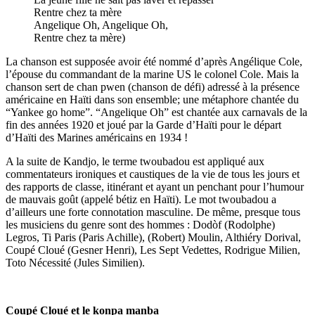
Rentre chez ta mère
Angelique Oh, Angelique Oh,
Rentre chez ta mère)
La chanson est supposée avoir été nommé d’après Angélique Cole,
l’épouse du commandant de la marine US le colonel Cole. Mais la
chanson sert de chan pwen (chanson de défi) adressé à la présence
américaine en Haïti dans son ensemble; une métaphore chantée du
“Yankee go home”. “Angelique Oh” est chantée aux carnavals de la
fin des années 1920 et joué par la Garde d’Haïti pour le départ
d’Haïti des Marines américains en 1934 !
A la suite de Kandjo, le terme twoubadou est appliqué aux
commentateurs ironiques et caustiques de la vie de tous les jours et
des rapports de classe, itinérant et ayant un penchant pour l’humour
de mauvais goût (appelé bétiz en Haïti). Le mot twoubadou a
d’ailleurs une forte connotation masculine. De même, presque tous
les musiciens du genre sont des hommes : Dodòf (Rodolphe)
Legros, Ti Paris (Paris Achille), (Robert) Moulin, Althiéry Dorival,
Coupé Cloué (Gesner Henri), Les Sept Vedettes, Rodrigue Milien,
Toto Nécessité (Jules Similien).
Coupé Cloué et le konpa manba