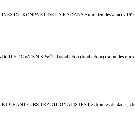
GINES DU KONPA ET DE LA KADANS Au milieu des années 1950, les vill
U ET GWENN SIWÈL Twoubadou (troubadour) est un des rares termes m
ET CHANTEURS TRADITIONALISTES Les troupes de danse, chorales et c