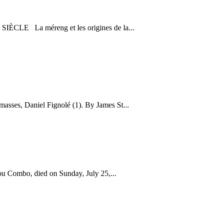
CLE La méreng et les origines de la...
masses, Daniel Fignolé (1). By James St...
ou Combo, died on Sunday, July 25,...