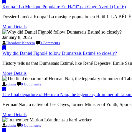
Konpa ! La Musique Populaire En Haïti” par Gage Averill (1 of 6)
Dossier Laméca Konpa! La musique populaire en Haïti 1. LA B
More Details
January 8, 2025
Theodore Kazeem
0 Comments
Why did Daniel Fignolé follow Dumarsais Estimé so closely?
History tells us that Dumarsais Estimé, like René Depestre, Emile Sai
More Details
admin
0 Comments
The final departure of Herman Nau, the legendary drummer of Tab
Herman Nau, a native of Les Cayes, former Minister of Youth, Sports
More Details
admin
0 Comments